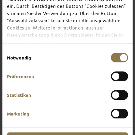
TOP EVENTS
ein. Durch Bestätigen des Buttons "Cookies zulassen"
stimmen Sie der Verwendung zu. Über den Button
"Auswahl zulassen" lassen Sie nur die ausgewählten
There's always something going on in Fulda:
Cookies zu. Weitere Informationen, auch zur
whether it's a concert, a musical, a fun-filled
guided tour or a theatre performance – this is the
Datenverarbeitung durch Drittanbieter, finden Sie in
place to discover the current events and
unserer
Datenschutzerklärung
und unserem
highlights in and around Fulda.
Impressum
.
Einwilligungsauswahl
Notwendig
Präferenzen
Statistiken
Marketing