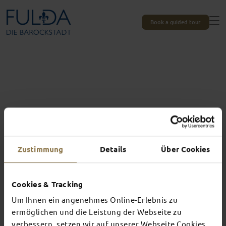
Book a guided tour
Zustimmung
Details
Über Cookies
Cookies & Tracking
Um Ihnen ein angenehmes Online-Erlebnis zu
Experiences unique to Fulda
ermöglichen und die Leistung der Webseite zu
verbessern, setzen wir auf unserer Webseite Cookies