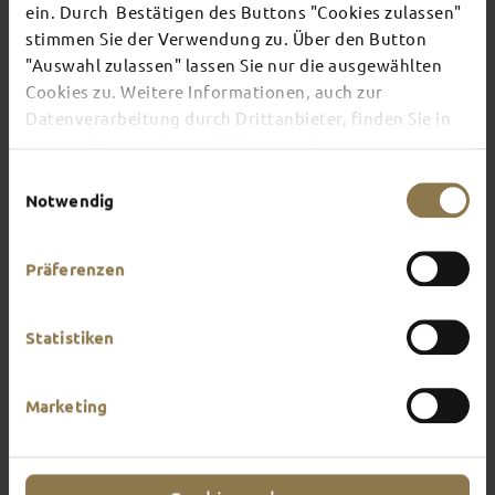
ein. Durch Bestätigen des Buttons "Cookies zulassen"
stimmen Sie der Verwendung zu. Über den Button
There's always something going on in Fulda:
"Auswahl zulassen" lassen Sie nur die ausgewählten
whether it's a concert, a musical, a fun-filled
Cookies zu. Weitere Informationen, auch zur
guided tour or a theatre performance – this is the
Datenverarbeitung durch Drittanbieter, finden Sie in
place to discover the current events and
unserer
Datenschutzerklärung
und unserem
highlights in and around Fulda.
Impressum
.
Einwilligungsauswahl
Notwendig
Präferenzen
Statistiken
Marketing