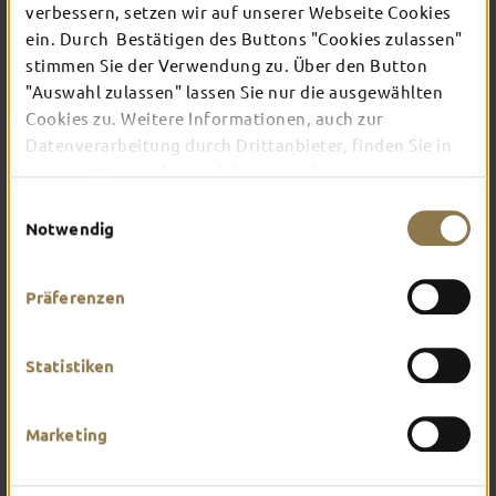
verbessern, setzen wir auf unserer Webseite Cookies
ein. Durch Bestätigen des Buttons "Cookies zulassen"
Verschaffe dir hier einen Überblick über das, was
stimmen Sie der Verwendung zu. Über den Button
dich in Fulda erwartet. Worauf hast du am
"Auswahl zulassen" lassen Sie nur die ausgewählten
meisten Lust?
Cookies zu. Weitere Informationen, auch zur
Datenverarbeitung durch Drittanbieter, finden Sie in
unserer
Datenschutzerklärung
und unserem
Impressum
.
Einwilligungsauswahl
Notwendig
Präferenzen
Statistiken
Marketing