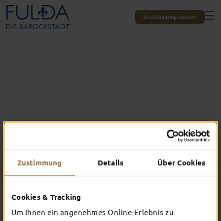
Stadtführung buchen
Zustimmung
Details
Über Cookies
Das erlebst du nur in Fulda
Cookies & Tracking
TOP-EVENTS
Um Ihnen ein angenehmes Online-Erlebnis zu