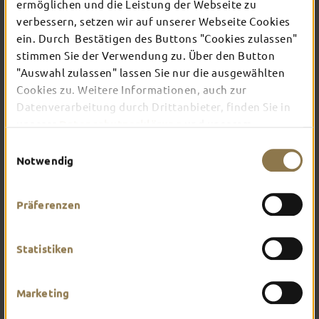
ermöglichen und die Leistung der Webseite zu
verbessern, setzen wir auf unserer Webseite Cookies
ein. Durch Bestätigen des Buttons "Cookies zulassen"
In Fulda ist irgendwo immer etwas los: Ob
Konzert, Musical, Erlebnis-Stadtführung oder
stimmen Sie der Verwendung zu. Über den Button
Theater – entdecke hier aktuelle Veranstaltungen
"Auswahl zulassen" lassen Sie nur die ausgewählten
und Highlights in und um Fulda.
Cookies zu. Weitere Informationen, auch zur
Datenverarbeitung durch Drittanbieter, finden Sie in
unserer
Datenschutzerklärung
und unserem
Impressum
.
Einwilligungsauswahl
Notwendig
Präferenzen
Statistiken
Marketing