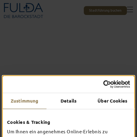
Stadtführung buchen
Zustimmung
Details
Über Cookies
Das erlebst du nur in Fulda
Cookies & Tracking
TOP-EVENTS
Um Ihnen ein angenehmes Online-Erlebnis zu