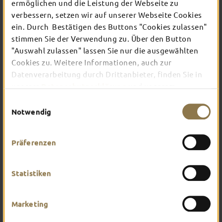
ermöglichen und die Leistung der Webseite zu
verbessern, setzen wir auf unserer Webseite Cookies
ein. Durch Bestätigen des Buttons "Cookies zulassen"
In Fulda ist irgendwo immer etwas los: Ob
Konzert, Musical, Erlebnis-Stadtführung oder
stimmen Sie der Verwendung zu. Über den Button
Theater – entdecke hier aktuelle Veranstaltungen
"Auswahl zulassen" lassen Sie nur die ausgewählten
und Highlights in und um Fulda.
Cookies zu. Weitere Informationen, auch zur
Datenverarbeitung durch Drittanbieter, finden Sie in
unserer
Datenschutzerklärung
und unserem
Impressum
.
Einwilligungsauswahl
Notwendig
Präferenzen
Statistiken
Marketing