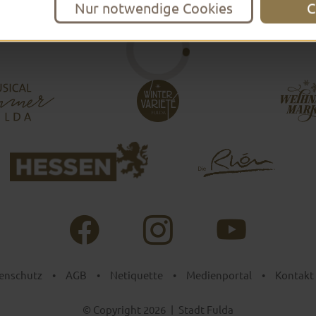
Nur notwendige Cookies
C
enschutz
•
AGB
•
Netiquette
•
Medienportal
•
Kontakt
© Copyright 2026
|
Stadt Fulda