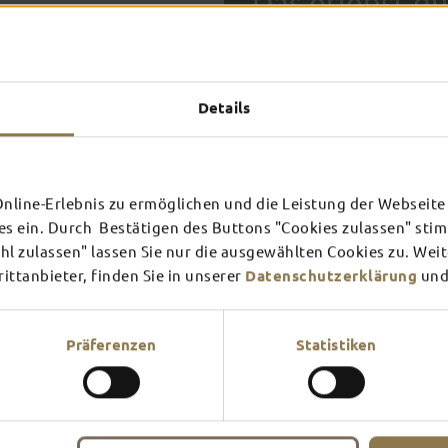
Das erlebst du
TOP-
Details
FULDA AN
FULD
EINEM TAG
ZWEI
SCHLOSS­
RHÖN
THEATER
UMG
Inspiration ansehen
Inspira
line-Erlebnis zu ermöglichen und die Leistung der Webseite 
es ein. Durch Bestätigen des Buttons "Cookies zulassen" st
Mehr erfahren
Mehr e
In Fulda ist irgendwo immer 
l zulassen" lassen Sie nur die ausgewählten Cookies zu. Wei
Theater – entdecke hier aktu
ttanbieter, finden Sie in unserer
Datenschutzerklärung
und
Präferenzen
Statistiken