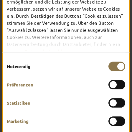
ermöglichen und die Leistung der Webseite zu
verbessern, setzen wir auf unserer Webseite Cookies
ein. Durch Bestätigen des Buttons "Cookies zulassen"
In Fulda ist irgendwo immer etwas los: Ob
Konzert, Musical, Erlebnis-Stadtführung oder
stimmen Sie der Verwendung zu. Über den Button
Theater – entdecke hier aktuelle Veranstaltungen
"Auswahl zulassen" lassen Sie nur die ausgewählten
und Highlights in und um Fulda.
Cookies zu. Weitere Informationen, auch zur
Datenverarbeitung durch Drittanbieter, finden Sie in
unserer
Datenschutzerklärung
und unserem
Impressum
.
Einwilligungsauswahl
Notwendig
Präferenzen
Statistiken
Marketing