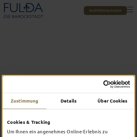
Stadtführung buchen
Zustimmung
Details
Über Cookies
Das erlebst du nur in Fulda
Cookies & Tracking
TOP-EVENTS
Um Ihnen ein angenehmes Online-Erlebnis zu