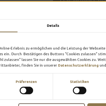
Das erlebst du
TOP-
Details
FULDA AN
FULD
EINEM TAG
ZWEI
SCHLOSS­
RHÖN
THEATER
UMG
Inspiration ansehen
Inspira
line-Erlebnis zu ermöglichen und die Leistung der Webseite 
es ein. Durch Bestätigen des Buttons "Cookies zulassen" st
Mehr erfahren
Mehr e
In Fulda ist irgendwo immer 
l zulassen" lassen Sie nur die ausgewählten Cookies zu. Wei
Theater – entdecke hier aktu
ttanbieter, finden Sie in unserer
Datenschutzerklärung
und
Präferenzen
Statistiken