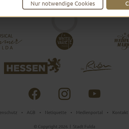
Nur notwendige Cookies
C
enschutz
•
AGB
•
Netiquette
•
Medienportal
•
Kontakt
© Copyright 2026
|
Stadt Fulda