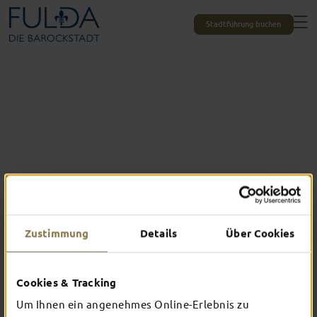
Stadtführung buchen
Zustimmung
Details
Über Cookies
Das erlebst du nur in Fulda
Cookies & Tracking
TOP-EVENTS
Um Ihnen ein angenehmes Online-Erlebnis zu