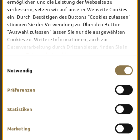
ermöglichen und die Leistung der Webseite zu
verbessern, setzen wir auf unserer Webseite Cookies
ein. Durch Bestätigen des Buttons "Cookies zulassen"
In Fulda ist irgendwo immer etwas los: Ob
Konzert, Musical, Erlebnis-Stadtführung oder
stimmen Sie der Verwendung zu. Über den Button
Theater – entdecke hier aktuelle Veranstaltungen
"Auswahl zulassen" lassen Sie nur die ausgewählten
und Highlights in und um Fulda.
Cookies zu. Weitere Informationen, auch zur
Datenverarbeitung durch Drittanbieter, finden Sie in
unserer
Datenschutzerklärung
und unserem
Impressum
.
Einwilligungsauswahl
Notwendig
Präferenzen
Statistiken
Marketing