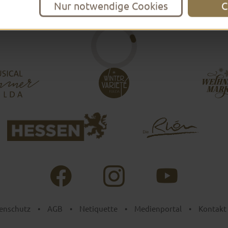
Nur notwendige Cookies
C
enschutz
•
AGB
•
Netiquette
•
Medienportal
•
Kontakt