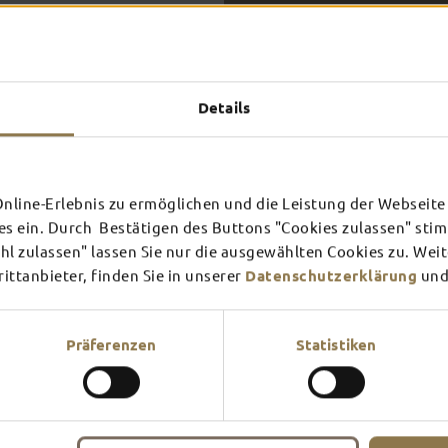
Das erlebst du
TOP-
Details
FULDA AN
FULD
EINEM TAG
ZWEI
SCHLOSS­
RHÖN
line-Erlebnis zu ermöglichen und die Leistung der Webseite 
THEATER
UMG
Inspiration ansehen
Inspira
es ein. Durch Bestätigen des Buttons "Cookies zulassen" st
l zulassen" lassen Sie nur die ausgewählten Cookies zu. Wei
Mehr erfahren
Mehr e
In Fulda ist irgendwo immer 
ttanbieter, finden Sie in unserer
Datenschutzerklärung
und
Theater – entdecke hier aktu
Präferenzen
Statistiken