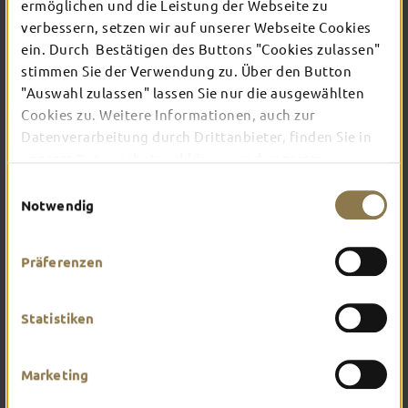
TOP-EVENTS
ermöglichen und die Leistung der Webseite zu
verbessern, setzen wir auf unserer Webseite Cookies
ein. Durch Bestätigen des Buttons "Cookies zulassen"
In Fulda ist irgendwo immer etwas los: Ob
stimmen Sie der Verwendung zu. Über den Button
Konzert, Musical, Erlebnis-Stadtführung oder
"Auswahl zulassen" lassen Sie nur die ausgewählten
Theater – entdecke hier aktuelle Veranstaltungen
Cookies zu. Weitere Informationen, auch zur
und Highlights in und um Fulda.
Datenverarbeitung durch Drittanbieter, finden Sie in
unserer
Datenschutzerklärung
und unserem
Impressum
.
Einwilligungsauswahl
Notwendig
Präferenzen
Statistiken
Marketing