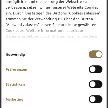
ermöglichen und die Leistung der Webseite zu
verbessern, setzen wir auf unserer Webseite Cookies
ein. Durch Bestätigen des Buttons "Cookies zulassen"
In Fulda ist irgendwo immer etwas los: Ob
Konzert, Musical, Erlebnis-Stadtführung oder
stimmen Sie der Verwendung zu. Über den Button
Theater – entdecke hier aktuelle Veranstaltungen
"Auswahl zulassen" lassen Sie nur die ausgewählten
und Highlights in und um Fulda.
Cookies zu. Weitere Informationen, auch zur
Datenverarbeitung durch Drittanbieter, finden Sie in
unserer
Datenschutzerklärung
und unserem
Impressum
.
Einwilligungsauswahl
Notwendig
Präferenzen
Statistiken
Marketing