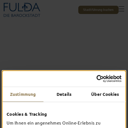
Stadtführung buchen
Zustimmung
Details
Über Cookies
Das erlebst du nur in Fulda
Cookies & Tracking
TOP-EVENTS
Um Ihnen ein angenehmes Online-Erlebnis zu