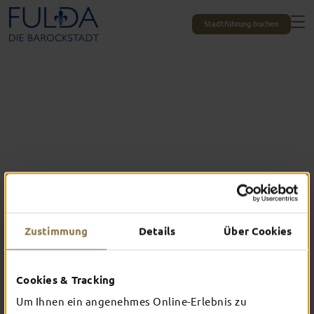
Stadtführung buchen
Zustimmung
Details
Über Cookies
Das erlebst du nur in Fulda
Cookies & Tracking
TOP-EVENTS
Um Ihnen ein angenehmes Online-Erlebnis zu