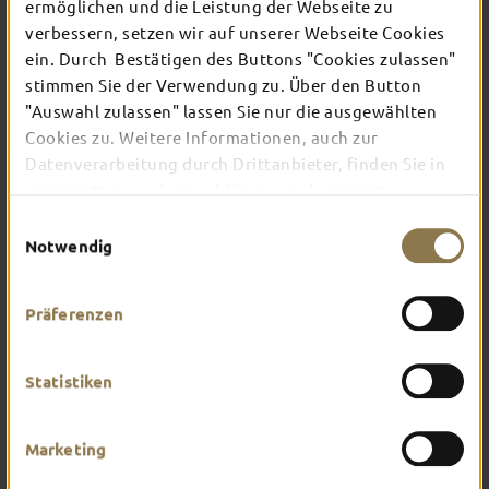
ermöglichen und die Leistung der Webseite zu
verbessern, setzen wir auf unserer Webseite Cookies
ein. Durch Bestätigen des Buttons "Cookies zulassen"
In Fulda ist irgendwo immer etwas los: Ob
Konzert, Musical, Erlebnis-Stadtführung oder
stimmen Sie der Verwendung zu. Über den Button
Theater – entdecke hier aktuelle Veranstaltungen
"Auswahl zulassen" lassen Sie nur die ausgewählten
und Highlights in und um Fulda.
Cookies zu. Weitere Informationen, auch zur
Datenverarbeitung durch Drittanbieter, finden Sie in
unserer
Datenschutzerklärung
und unserem
Impressum
.
Einwilligungsauswahl
Notwendig
Präferenzen
Statistiken
Marketing