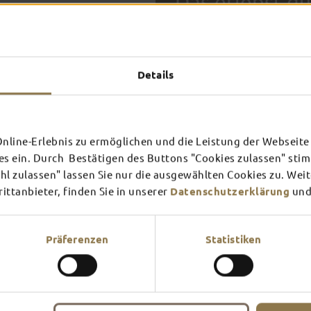
Das erlebst du
TOP-
Details
FULDA AN
FULD
EINEM TAG
ZWEI
SCHLOSS­
RHÖN
THEATER
UMG
Inspiration ansehen
Inspira
line-Erlebnis zu ermöglichen und die Leistung der Webseite 
es ein. Durch Bestätigen des Buttons "Cookies zulassen" st
Mehr erfahren
Mehr e
In Fulda ist irgendwo immer 
l zulassen" lassen Sie nur die ausgewählten Cookies zu. Wei
Theater – entdecke hier aktu
ttanbieter, finden Sie in unserer
Datenschutzerklärung
und
Präferenzen
Statistiken