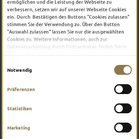
ermöglichen und die Leistung der Webseite zu
verbessern, setzen wir auf unserer Webseite Cookies
ein. Durch Bestätigen des Buttons "Cookies zulassen"
In Fulda ist irgendwo immer etwas los: Ob
Konzert, Musical, Erlebnis-Stadtführung oder
stimmen Sie der Verwendung zu. Über den Button
Theater – entdecke hier aktuelle Veranstaltungen
"Auswahl zulassen" lassen Sie nur die ausgewählten
und Highlights in und um Fulda.
Cookies zu. Weitere Informationen, auch zur
Datenverarbeitung durch Drittanbieter, finden Sie in
unserer
Datenschutzerklärung
und unserem
Impressum
.
Einwilligungsauswahl
Notwendig
Präferenzen
Statistiken
Marketing