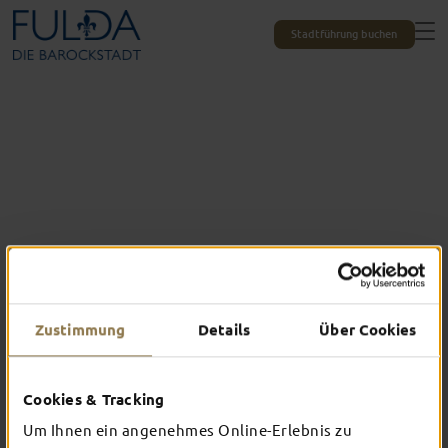
Stadtführung buchen
Zustimmung
Details
Über Cookies
Das erlebst du nur in Fulda
Cookies & Tracking
TOP-EVENTS
Um Ihnen ein angenehmes Online-Erlebnis zu