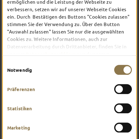
TOP-EVENTS
ermöglichen und die Leistung der Webseite zu
verbessern, setzen wir auf unserer Webseite Cookies
ein. Durch Bestätigen des Buttons "Cookies zulassen"
In Fulda ist irgendwo immer etwas los: Ob
stimmen Sie der Verwendung zu. Über den Button
Konzert, Musical, Erlebnis-Stadtführung oder
"Auswahl zulassen" lassen Sie nur die ausgewählten
Theater – entdecke hier aktuelle Veranstaltungen
Cookies zu. Weitere Informationen, auch zur
und Highlights in und um Fulda.
Datenverarbeitung durch Drittanbieter, finden Sie in
unserer
Datenschutzerklärung
und unserem
Impressum
.
Einwilligungsauswahl
Notwendig
Präferenzen
Statistiken
Marketing