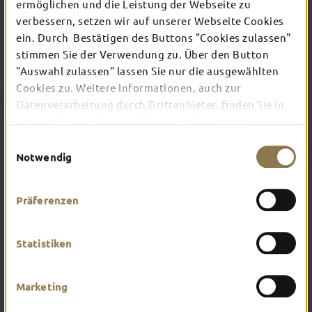
TOP-EVENTS
ermöglichen und die Leistung der Webseite zu
verbessern, setzen wir auf unserer Webseite Cookies
ein. Durch Bestätigen des Buttons "Cookies zulassen"
In Fulda ist irgendwo immer etwas los: Ob
stimmen Sie der Verwendung zu. Über den Button
Konzert, Musical, Erlebnis-Stadtführung oder
"Auswahl zulassen" lassen Sie nur die ausgewählten
Theater – entdecke hier aktuelle Veranstaltungen
Cookies zu. Weitere Informationen, auch zur
und Highlights in und um Fulda.
Datenverarbeitung durch Drittanbieter, finden Sie in
unserer
Datenschutzerklärung
und unserem
Impressum
.
Einwilligungsauswahl
Notwendig
Präferenzen
Statistiken
Marketing