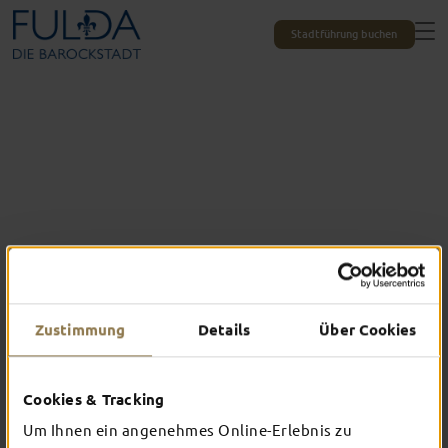
Stadtführung buchen
Zustimmung
Details
Über Cookies
Das erlebst du nur in Fulda
Cookies & Tracking
TOP-EVENTS
Um Ihnen ein angenehmes Online-Erlebnis zu