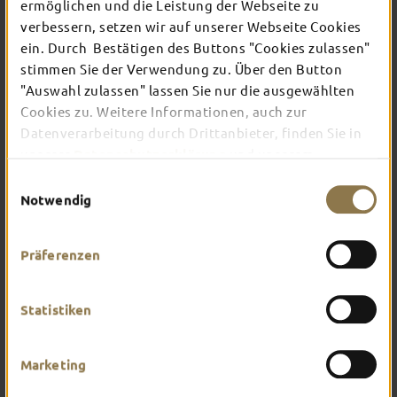
ermöglichen und die Leistung der Webseite zu
verbessern, setzen wir auf unserer Webseite Cookies
ein. Durch Bestätigen des Buttons "Cookies zulassen"
In Fulda ist irgendwo immer etwas los: Ob
Konzert, Musical, Erlebnis-Stadtführung oder
stimmen Sie der Verwendung zu. Über den Button
Theater – entdecke hier aktuelle Veranstaltungen
"Auswahl zulassen" lassen Sie nur die ausgewählten
und Highlights in und um Fulda.
Cookies zu. Weitere Informationen, auch zur
Datenverarbeitung durch Drittanbieter, finden Sie in
unserer
Datenschutzerklärung
und unserem
Impressum
.
Einwilligungsauswahl
Notwendig
Präferenzen
Statistiken
Marketing