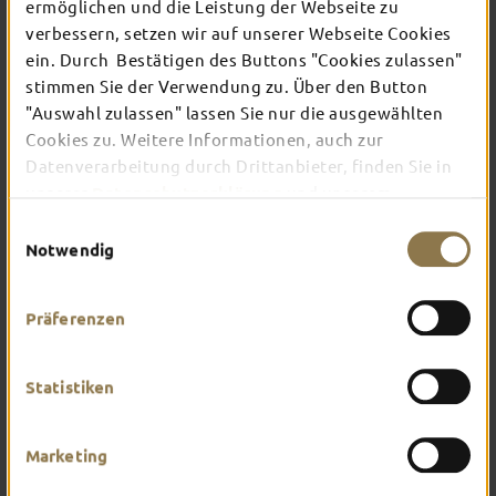
TOP-EVENTS
ermöglichen und die Leistung der Webseite zu
verbessern, setzen wir auf unserer Webseite Cookies
ein. Durch Bestätigen des Buttons "Cookies zulassen"
In Fulda ist irgendwo immer etwas los: Ob
stimmen Sie der Verwendung zu. Über den Button
Konzert, Musical, Erlebnis-Stadtführung oder
"Auswahl zulassen" lassen Sie nur die ausgewählten
Theater – entdecke hier aktuelle Veranstaltungen
Cookies zu. Weitere Informationen, auch zur
und Highlights in und um Fulda.
Datenverarbeitung durch Drittanbieter, finden Sie in
unserer
Datenschutzerklärung
und unserem
Impressum
.
Einwilligungsauswahl
Notwendig
Präferenzen
Statistiken
Marketing