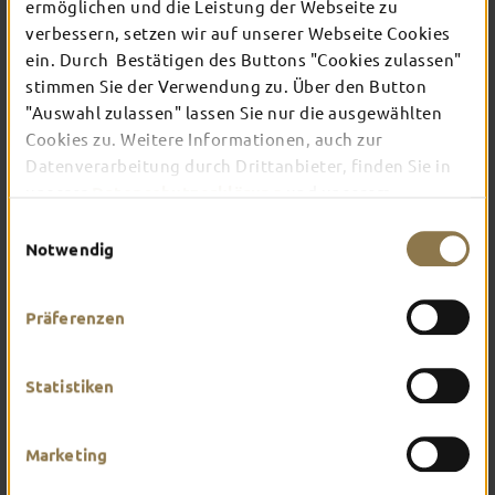
ermöglichen und die Leistung der Webseite zu
verbessern, setzen wir auf unserer Webseite Cookies
ein. Durch Bestätigen des Buttons "Cookies zulassen"
In Fulda ist irgendwo immer etwas los: Ob
Konzert, Musical, Erlebnis-Stadtführung oder
stimmen Sie der Verwendung zu. Über den Button
Theater – entdecke hier aktuelle Veranstaltungen
"Auswahl zulassen" lassen Sie nur die ausgewählten
und Highlights in und um Fulda.
Cookies zu. Weitere Informationen, auch zur
Datenverarbeitung durch Drittanbieter, finden Sie in
unserer
Datenschutzerklärung
und unserem
Impressum
.
Einwilligungsauswahl
Notwendig
Präferenzen
Statistiken
Marketing