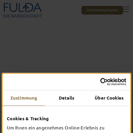
Stadtführung buchen
Zustimmung
Details
Über Cookies
Das erlebst du nur in Fulda
Cookies & Tracking
TOP-EVENTS
Um Ihnen ein angenehmes Online-Erlebnis zu