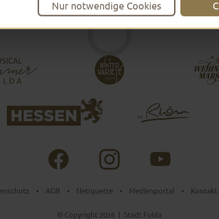
Nur notwendige Cookies
C
enschutz
•
AGB
•
Netiquette
•
Medienportal
•
Kontakt
© Copyright 2026
|
Stadt Fulda