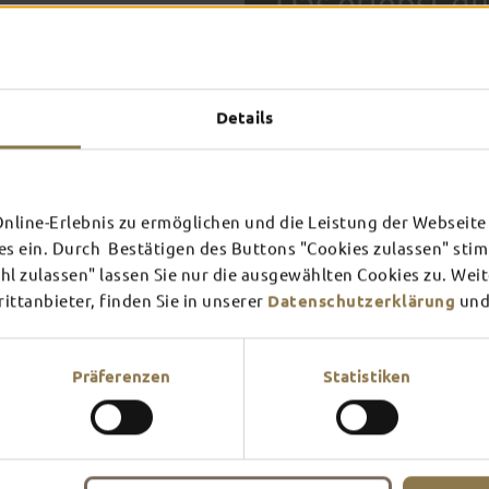
Das erlebst du
TOP-
Details
FULDA AN
FULD
EINEM TAG
ZWEI
SCHLOSS­
RHÖN
line-Erlebnis zu ermöglichen und die Leistung der Webseite 
THEATER
UMG
Inspiration ansehen
Inspira
es ein. Durch Bestätigen des Buttons "Cookies zulassen" st
In Fulda ist irgendwo immer 
l zulassen" lassen Sie nur die ausgewählten Cookies zu. Wei
Mehr erfahren
Mehr e
Theater – entdecke hier aktu
ttanbieter, finden Sie in unserer
Datenschutzerklärung
und
Präferenzen
Statistiken