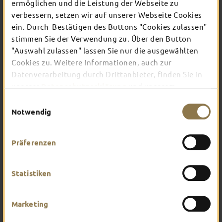
ermöglichen und die Leistung der Webseite zu
verbessern, setzen wir auf unserer Webseite Cookies
ein. Durch Bestätigen des Buttons "Cookies zulassen"
In Fulda ist irgendwo immer etwas los: Ob
Konzert, Musical, Erlebnis-Stadtführung oder
stimmen Sie der Verwendung zu. Über den Button
Theater – entdecke hier aktuelle Veranstaltungen
"Auswahl zulassen" lassen Sie nur die ausgewählten
und Highlights in und um Fulda.
Cookies zu. Weitere Informationen, auch zur
Datenverarbeitung durch Drittanbieter, finden Sie in
unserer
Datenschutzerklärung
und unserem
Impressum
.
Einwilligungsauswahl
Notwendig
Präferenzen
Statistiken
Marketing