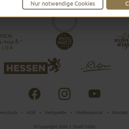
Nur notwendige Cookies
C
enschutz
•
AGB
•
Netiquette
•
Medienportal
•
Kontakt
© Copyright 2026
|
Stadt Fulda