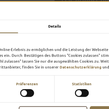
Das erlebst du
TOP-
Details
FULDA AN
FULD
EINEM TAG
ZWEI
SCHLOSS­
RHÖN
line-Erlebnis zu ermöglichen und die Leistung der Webseite 
THEATER
UMG
Inspiration ansehen
Inspira
es ein. Durch Bestätigen des Buttons "Cookies zulassen" st
In Fulda ist irgendwo immer 
l zulassen" lassen Sie nur die ausgewählten Cookies zu. Wei
Mehr erfahren
Mehr e
Theater – entdecke hier aktu
ttanbieter, finden Sie in unserer
Datenschutzerklärung
und
Präferenzen
Statistiken