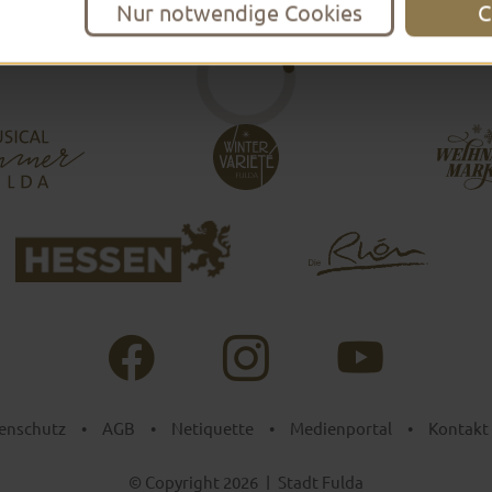
Nur notwendige Cookies
C
enschutz
•
AGB
•
Netiquette
•
Medienportal
•
Kontakt
© Copyright 2026
|
Stadt Fulda