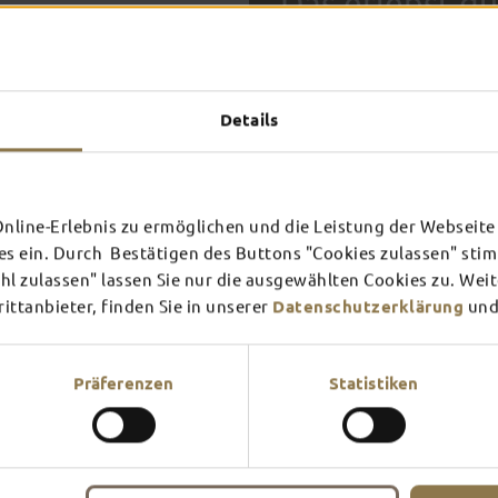
Das erlebst du
TOP-
Details
FULDA AN
FULD
EINEM TAG
ZWEI
SCHLOSS­
RHÖN
THEATER
UMG
Inspiration ansehen
Inspira
line-Erlebnis zu ermöglichen und die Leistung der Webseite 
es ein. Durch Bestätigen des Buttons "Cookies zulassen" st
Mehr erfahren
Mehr e
In Fulda ist irgendwo immer 
l zulassen" lassen Sie nur die ausgewählten Cookies zu. Wei
Theater – entdecke hier aktu
ttanbieter, finden Sie in unserer
Datenschutzerklärung
und
Präferenzen
Statistiken