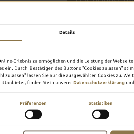
Das erlebst du
TOP-
Details
FULDA AN
FULD
EINEM TAG
ZWEI
SCHLOSS­
RHÖN
THEATER
UMG
Inspiration ansehen
Inspira
line-Erlebnis zu ermöglichen und die Leistung der Webseite 
es ein. Durch Bestätigen des Buttons "Cookies zulassen" st
Mehr erfahren
Mehr e
In Fulda ist irgendwo immer 
l zulassen" lassen Sie nur die ausgewählten Cookies zu. Wei
Theater – entdecke hier aktu
ttanbieter, finden Sie in unserer
Datenschutzerklärung
und
Präferenzen
Statistiken