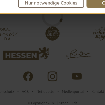
Nur notwendige Cookies
C
enschutz
•
AGB
•
Netiquette
•
Medienportal
•
Kontakt
© Copyright 2026
|
Stadt Fulda