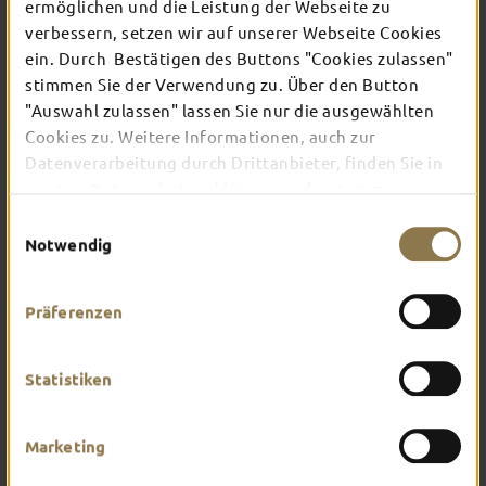
ermöglichen und die Leistung der Webseite zu
verbessern, setzen wir auf unserer Webseite Cookies
ein. Durch Bestätigen des Buttons "Cookies zulassen"
In Fulda ist irgendwo immer etwas los: Ob
Konzert, Musical, Erlebnis-Stadtführung oder
stimmen Sie der Verwendung zu. Über den Button
Theater – entdecke hier aktuelle Veranstaltungen
"Auswahl zulassen" lassen Sie nur die ausgewählten
und Highlights in und um Fulda.
Cookies zu. Weitere Informationen, auch zur
Datenverarbeitung durch Drittanbieter, finden Sie in
unserer
Datenschutzerklärung
und unserem
Impressum
.
Einwilligungsauswahl
Notwendig
Präferenzen
Statistiken
Marketing