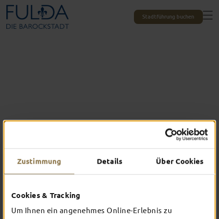
Stadtführung buchen
Zustimmung
Details
Über Cookies
Das erlebst du nur in Fulda
Cookies & Tracking
TOP-EVENTS
Um Ihnen ein angenehmes Online-Erlebnis zu