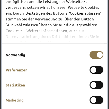
ermöglichen und die Leistung der Webseite zu
verbessern, setzen wir auf unserer Webseite Cookies
ein. Durch Bestätigen des Buttons "Cookies zulassen"
In Fulda ist irgendwo immer etwas los: Ob
Konzert, Musical, Erlebnis-Stadtführung oder
stimmen Sie der Verwendung zu. Über den Button
Theater – entdecke hier aktuelle Veranstaltungen
"Auswahl zulassen" lassen Sie nur die ausgewählten
und Highlights in und um Fulda.
Cookies zu. Weitere Informationen, auch zur
Datenverarbeitung durch Drittanbieter, finden Sie in
unserer
Datenschutzerklärung
und unserem
Impressum
.
Einwilligungsauswahl
Notwendig
Präferenzen
Statistiken
Marketing