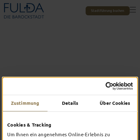
Stadtführung buchen
Zustimmung
Details
Über Cookies
Das erlebst du nur in Fulda
Cookies & Tracking
TOP-EVENTS
Um Ihnen ein angenehmes Online-Erlebnis zu