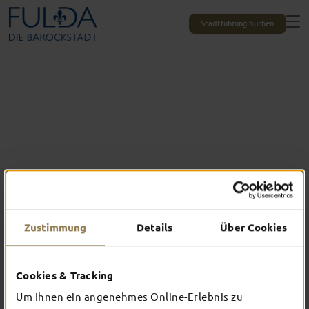
Stadtführung buchen
Zustimmung
Details
Über Cookies
Das erlebst du nur in Fulda
Cookies & Tracking
TOP-EVENTS
Um Ihnen ein angenehmes Online-Erlebnis zu