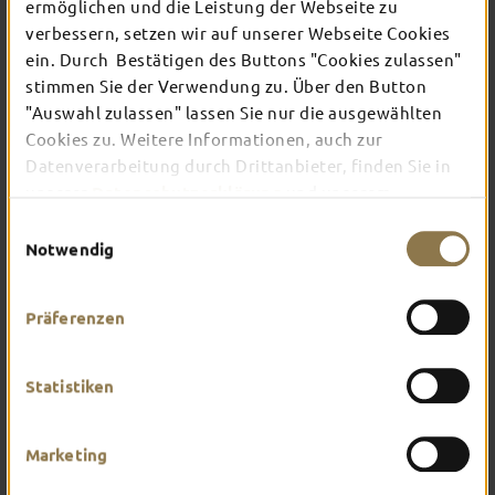
ermöglichen und die Leistung der Webseite zu
verbessern, setzen wir auf unserer Webseite Cookies
ein. Durch Bestätigen des Buttons "Cookies zulassen"
In Fulda ist irgendwo immer etwas los: Ob
Konzert, Musical, Erlebnis-Stadtführung oder
stimmen Sie der Verwendung zu. Über den Button
Theater – entdecke hier aktuelle Veranstaltungen
"Auswahl zulassen" lassen Sie nur die ausgewählten
und Highlights in und um Fulda.
Cookies zu. Weitere Informationen, auch zur
Datenverarbeitung durch Drittanbieter, finden Sie in
unserer
Datenschutzerklärung
und unserem
Impressum
.
Einwilligungsauswahl
Notwendig
Präferenzen
Statistiken
Marketing