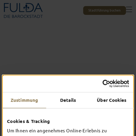
Stadtführung buchen
Zustimmung
Details
Über Cookies
Das erlebst du nur in Fulda
Cookies & Tracking
TOP-EVENTS
Um Ihnen ein angenehmes Online-Erlebnis zu