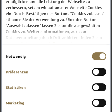
ermöglichen und die Leistung der Webseite zu
verbessern, setzen wir auf unserer Webseite Cookies
ein. Durch Bestätigen des Buttons "Cookies zulassen"
In Fulda ist irgendwo immer etwas los: Ob
Konzert, Musical, Erlebnis-Stadtführung oder
stimmen Sie der Verwendung zu. Über den Button
Theater – entdecke hier aktuelle Veranstaltungen
"Auswahl zulassen" lassen Sie nur die ausgewählten
und Highlights in und um Fulda.
Cookies zu. Weitere Informationen, auch zur
Datenverarbeitung durch Drittanbieter, finden Sie in
unserer
Datenschutzerklärung
und unserem
Impressum
.
Einwilligungsauswahl
Notwendig
Präferenzen
Statistiken
Marketing