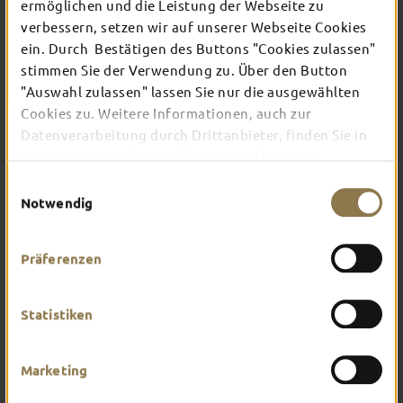
TOP-EVENTS
ermöglichen und die Leistung der Webseite zu
verbessern, setzen wir auf unserer Webseite Cookies
ein. Durch Bestätigen des Buttons "Cookies zulassen"
In Fulda ist irgendwo immer etwas los: Ob
stimmen Sie der Verwendung zu. Über den Button
Konzert, Musical, Erlebnis-Stadtführung oder
"Auswahl zulassen" lassen Sie nur die ausgewählten
Theater – entdecke hier aktuelle Veranstaltungen
Cookies zu. Weitere Informationen, auch zur
und Highlights in und um Fulda.
Datenverarbeitung durch Drittanbieter, finden Sie in
unserer
Datenschutzerklärung
und unserem
Impressum
.
Einwilligungsauswahl
Notwendig
Präferenzen
Statistiken
Marketing