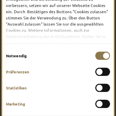
verbessern, setzen wir auf unserer Webseite Cookies
ein. Durch Bestätigen des Buttons "Cookies zulassen"
In Fulda ist irgendwo immer etwas los: Ob
stimmen Sie der Verwendung zu. Über den Button
Konzert, Musical, Erlebnis-Stadtführung oder
"Auswahl zulassen" lassen Sie nur die ausgewählten
Theater – entdecke hier aktuelle Veranstaltungen
und Highlights in und um Fulda.
Cookies zu. Weitere Informationen, auch zur
Datenverarbeitung durch Drittanbieter, finden Sie in
unserer
Datenschutzerklärung
und unserem
Impressum
.
Einwilligungsauswahl
Notwendig
Präferenzen
Statistiken
Marketing