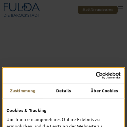
Stadtführung buchen
Zustimmung
Details
Über Cookies
Cookies & Tracking
Das erlebst du nur in Fulda
TOP-EVENTS
Um Ihnen ein angenehmes Online-Erlebnis zu
ermöglichen und die Leistung der Webseite zu