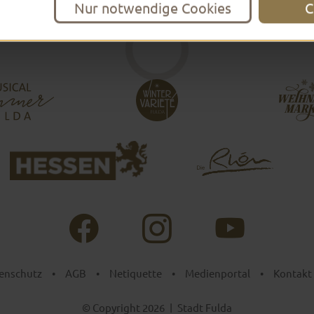
Nur notwendige Cookies
C
enschutz
•
AGB
•
Netiquette
•
Medienportal
•
Kontakt
© Copyright 2026
|
Stadt Fulda