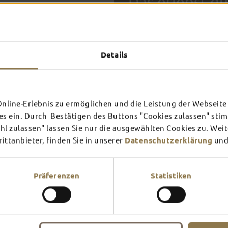
Das erlebst du
TOP-
Details
FULDA AN
FULD
EINEM TAG
ZWEI
SCHLOSS­
RHÖN
line-Erlebnis zu ermöglichen und die Leistung der Webseite 
THEATER
UMG
Inspiration ansehen
Inspira
es ein. Durch Bestätigen des Buttons "Cookies zulassen" st
In Fulda ist irgendwo immer 
l zulassen" lassen Sie nur die ausgewählten Cookies zu. Wei
Mehr erfahren
Mehr e
Theater – entdecke hier aktu
ttanbieter, finden Sie in unserer
Datenschutzerklärung
und
Präferenzen
Statistiken