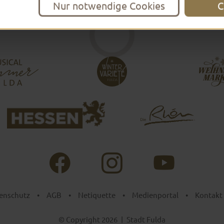
Nur notwendige Cookies
C
enschutz
•
AGB
•
Netiquette
•
Medienportal
•
Kontakt
© Copyright 2026
|
Stadt Fulda