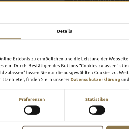
Das erlebst du
TOP-
Details
FULDA AN
FULD
EINEM TAG
ZWEI
SCHLOSS­
RHÖN
THEATER
UMG
Inspiration ansehen
Inspira
line-Erlebnis zu ermöglichen und die Leistung der Webseite 
es ein. Durch Bestätigen des Buttons "Cookies zulassen" st
Mehr erfahren
Mehr e
In Fulda ist irgendwo immer 
l zulassen" lassen Sie nur die ausgewählten Cookies zu. Wei
Theater – entdecke hier aktu
ttanbieter, finden Sie in unserer
Datenschutzerklärung
und
Präferenzen
Statistiken