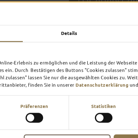
Das erlebst du
TOP-
Details
FULDA AN
FULD
EINEM TAG
ZWEI
SCHLOSS­
RHÖN
THEATER
UMG
Inspiration ansehen
Inspira
line-Erlebnis zu ermöglichen und die Leistung der Webseite 
es ein. Durch Bestätigen des Buttons "Cookies zulassen" st
Mehr erfahren
Mehr e
In Fulda ist irgendwo immer 
l zulassen" lassen Sie nur die ausgewählten Cookies zu. Wei
Theater – entdecke hier aktu
ttanbieter, finden Sie in unserer
Datenschutzerklärung
und
Präferenzen
Statistiken