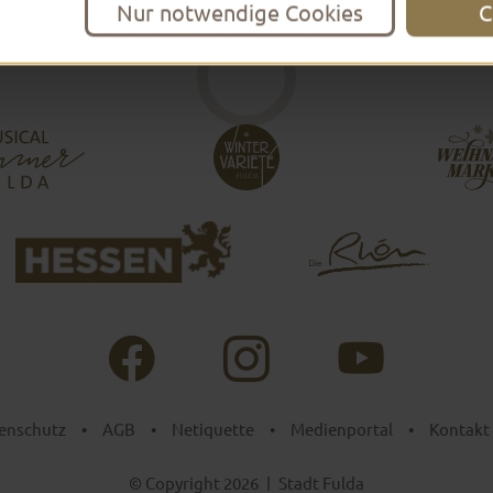
Nur notwendige Cookies
C
enschutz
•
AGB
•
Netiquette
•
Medienportal
•
Kontakt
© Copyright 2026
|
Stadt Fulda