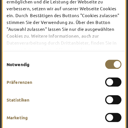
ermöglichen und die Leistung der Webseite zu
verbessern, setzen wir auf unserer Webseite Cookies
ein. Durch Bestätigen des Buttons "Cookies zulassen"
In Fulda ist irgendwo immer etwas los: Ob
Konzert, Musical, Erlebnis-Stadtführung oder
stimmen Sie der Verwendung zu. Über den Button
Theater – entdecke hier aktuelle Veranstaltungen
"Auswahl zulassen" lassen Sie nur die ausgewählten
und Highlights in und um Fulda.
Cookies zu. Weitere Informationen, auch zur
Datenverarbeitung durch Drittanbieter, finden Sie in
unserer
Datenschutzerklärung
und unserem
Impressum
.
Einwilligungsauswahl
Notwendig
Präferenzen
Statistiken
Marketing