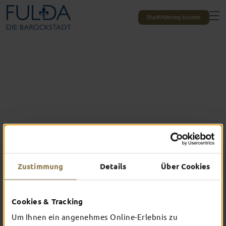
Stadtführung buchen
Zustimmung
Details
Über Cookies
Das erlebst du nur in Fulda
Cookies & Tracking
TOP-EVENTS
Um Ihnen ein angenehmes Online-Erlebnis zu