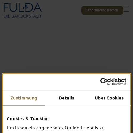
Stadtführung buchen
Zustimmung
Details
Über Cookies
Das erlebst du nur in Fulda
Cookies & Tracking
TOP-EVENTS
Um Ihnen ein angenehmes Online-Erlebnis zu