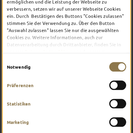
ermöglichen und die Leistung der Webseite zu
verbessern, setzen wir auf unserer Webseite Cookies
ein. Durch Bestätigen des Buttons "Cookies zulassen"
In Fulda ist irgendwo immer etwas los: Ob
Konzert, Musical, Erlebnis-Stadtführung oder
stimmen Sie der Verwendung zu. Über den Button
Theater – entdecke hier aktuelle Veranstaltungen
"Auswahl zulassen" lassen Sie nur die ausgewählten
und Highlights in und um Fulda.
Cookies zu. Weitere Informationen, auch zur
Datenverarbeitung durch Drittanbieter, finden Sie in
unserer
Datenschutzerklärung
und unserem
Impressum
.
Einwilligungsauswahl
Notwendig
Präferenzen
Statistiken
Marketing