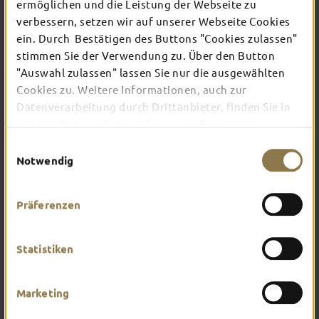
TOP-EVENTS
ermöglichen und die Leistung der Webseite zu
verbessern, setzen wir auf unserer Webseite Cookies
ein. Durch Bestätigen des Buttons "Cookies zulassen"
In Fulda ist irgendwo immer etwas los: Ob
stimmen Sie der Verwendung zu. Über den Button
Konzert, Musical, Erlebnis-Stadtführung oder
"Auswahl zulassen" lassen Sie nur die ausgewählten
Theater – entdecke hier aktuelle Veranstaltungen
Cookies zu. Weitere Informationen, auch zur
und Highlights in und um Fulda.
Datenverarbeitung durch Drittanbieter, finden Sie in
unserer
Datenschutzerklärung
und unserem
Impressum
.
Einwilligungsauswahl
Notwendig
Präferenzen
Statistiken
Marketing