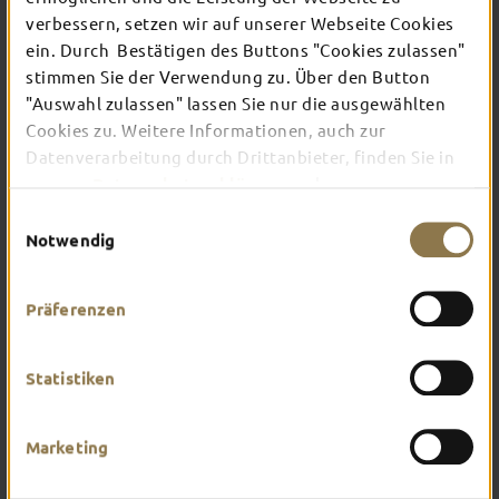
verbessern, setzen wir auf unserer Webseite Cookies
ein. Durch Bestätigen des Buttons "Cookies zulassen"
In Fulda ist irgendwo immer etwas los: Ob
stimmen Sie der Verwendung zu. Über den Button
Konzert, Musical, Erlebnis-Stadtführung oder
"Auswahl zulassen" lassen Sie nur die ausgewählten
Theater – entdecke hier aktuelle Veranstaltungen
und Highlights in und um Fulda.
Cookies zu. Weitere Informationen, auch zur
Datenverarbeitung durch Drittanbieter, finden Sie in
unserer
Datenschutzerklärung
und unserem
Impressum
.
Einwilligungsauswahl
Notwendig
Präferenzen
Statistiken
Marketing