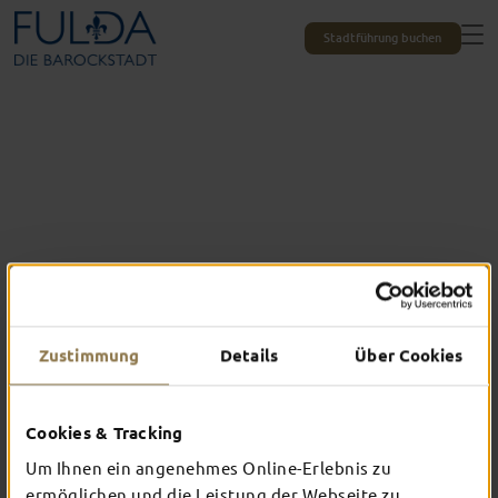
Stadtführung buchen
Zustimmung
Details
Über Cookies
Cookies & Tracking
Das erlebst du nur in Fulda
TOP-EVENTS
Um Ihnen ein angenehmes Online-Erlebnis zu
ermöglichen und die Leistung der Webseite zu