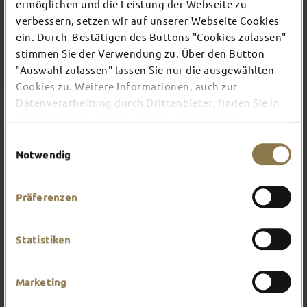
ermöglichen und die Leistung der Webseite zu
verbessern, setzen wir auf unserer Webseite Cookies
ein. Durch Bestätigen des Buttons "Cookies zulassen"
In Fulda ist irgendwo immer etwas los: Ob
Konzert, Musical, Erlebnis-Stadtführung oder
stimmen Sie der Verwendung zu. Über den Button
Theater – entdecke hier aktuelle Veranstaltungen
"Auswahl zulassen" lassen Sie nur die ausgewählten
und Highlights in und um Fulda.
Cookies zu. Weitere Informationen, auch zur
Datenverarbeitung durch Drittanbieter, finden Sie in
unserer
Datenschutzerklärung
und unserem
Impressum
.
Einwilligungsauswahl
Notwendig
Präferenzen
Statistiken
Marketing