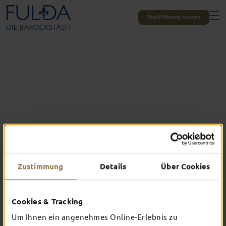
Stadtführung buchen
Zustimmung
Details
Über Cookies
Das erlebst du nur in Fulda
Cookies & Tracking
TOP-EVENTS
Um Ihnen ein angenehmes Online-Erlebnis zu