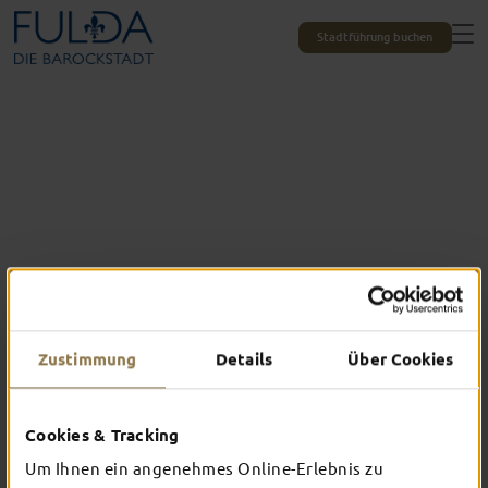
Stadtführung buchen
Zustimmung
Details
Über Cookies
Das erlebst du nur in Fulda
Cookies & Tracking
TOP-EVENTS
Um Ihnen ein angenehmes Online-Erlebnis zu