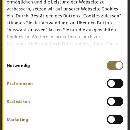
ermöglichen und die Leistung der Webseite zu
verbessern, setzen wir auf unserer Webseite Cookies
ein. Durch Bestätigen des Buttons "Cookies zulassen"
In Fulda ist irgendwo immer etwas los: Ob
Konzert, Musical, Erlebnis-Stadtführung oder
stimmen Sie der Verwendung zu. Über den Button
Theater – entdecke hier aktuelle Veranstaltungen
"Auswahl zulassen" lassen Sie nur die ausgewählten
und Highlights in und um Fulda.
Cookies zu. Weitere Informationen, auch zur
Datenverarbeitung durch Drittanbieter, finden Sie in
unserer
Datenschutzerklärung
und unserem
Impressum
.
Einwilligungsauswahl
Notwendig
Präferenzen
Statistiken
Marketing