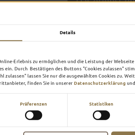
Das erlebst du
TOP-
Details
FULDA AN
FULD
EINEM TAG
ZWEI
SCHLOSS­
RHÖN
line-Erlebnis zu ermöglichen und die Leistung der Webseite 
THEATER
UMG
Inspiration ansehen
Inspira
es ein. Durch Bestätigen des Buttons "Cookies zulassen" st
In Fulda ist irgendwo immer 
l zulassen" lassen Sie nur die ausgewählten Cookies zu. Wei
Mehr erfahren
Mehr e
Theater – entdecke hier aktu
ttanbieter, finden Sie in unserer
Datenschutzerklärung
und
Präferenzen
Statistiken