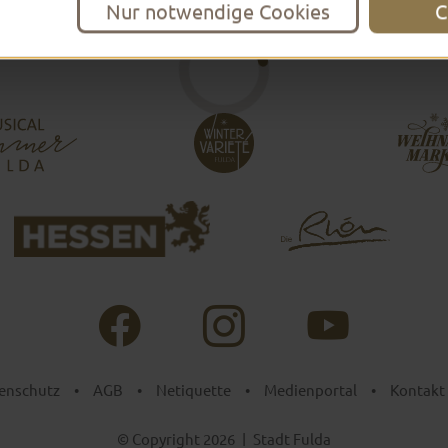
Nur notwendige Cookies
C
enschutz
•
AGB
•
Netiquette
•
Medienportal
•
Kontakt
© Copyright 2026
|
Stadt Fulda