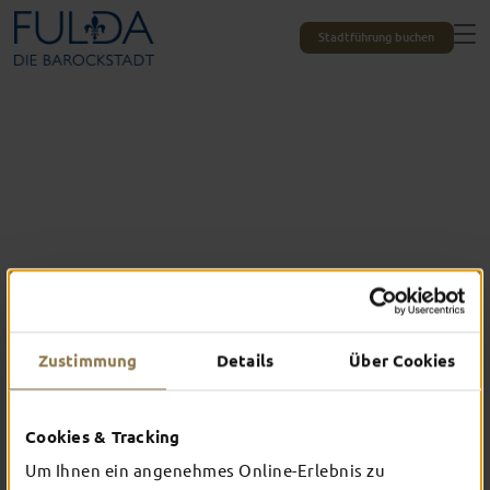
Stadtführung buchen
Zustimmung
Details
Über Cookies
Das erlebst du nur in Fulda
Cookies & Tracking
TOP-EVENTS
Um Ihnen ein angenehmes Online-Erlebnis zu