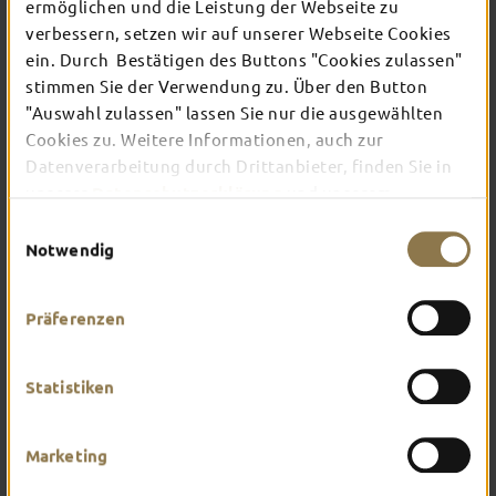
ermöglichen und die Leistung der Webseite zu
verbessern, setzen wir auf unserer Webseite Cookies
ein. Durch Bestätigen des Buttons "Cookies zulassen"
In Fulda ist irgendwo immer etwas los: Ob
Konzert, Musical, Erlebnis-Stadtführung oder
stimmen Sie der Verwendung zu. Über den Button
Theater – entdecke hier aktuelle Veranstaltungen
"Auswahl zulassen" lassen Sie nur die ausgewählten
und Highlights in und um Fulda.
Cookies zu. Weitere Informationen, auch zur
Datenverarbeitung durch Drittanbieter, finden Sie in
unserer
Datenschutzerklärung
und unserem
Impressum
.
Einwilligungsauswahl
Notwendig
Präferenzen
Statistiken
Marketing