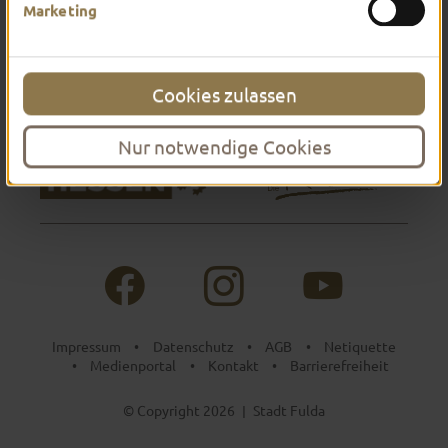
Marketing
Cookies zulassen
Nur notwendige Cookies
Impressum
Datenschutz
AGB
Netiquette
•
•
•
Medienportal
Kontakt
Barrierefreiheit
•
•
•
© Copyright 2026
Stadt Fulda
|