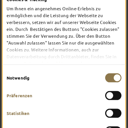
Um Ihnen ein angenehmes Online-Erlebnis zu
ermöglichen und die Leistung der Webseite zu
Bist du bereit für einen unvergesslichen
Aufenthalt in der schönsten Barockstadt
verbessern, setzen wir auf unserer Webseite Cookies
Hessens? Wir haben für dich eine handverlesene
ein. Durch Bestätigen des Buttons "Cookies zulassen"
Auswahl an charmanten Hotels in Fulda
stimmen Sie der Verwendung zu. Über den Button
zusammengestellt, die den Geist nicht nur
"Auswahl zulassen" lassen Sie nur die ausgewählten
barocker Zeiten perfekt einfangen. Finde die
perfekte Unterkunft für deine Bedürfnisse – egal
Cookies zu. Weitere Informationen, auch zur
ob du geschäftlich unterwegs bist oder Urlaub
Datenverarbeitung durch Drittanbieter, finden Sie in
machst.
unserer
Datenschutzerklärung
und unserem
Impressum
.
Einwilligungsauswahl
Notwendig
Präferenzen
Statistiken