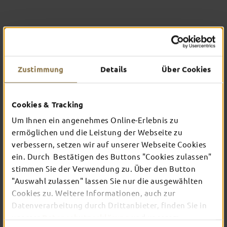
Zustimmung
Details
Über Cookies
Cookies & Tracking
Um Ihnen ein angenehmes Online-Erlebnis zu
ermöglichen und die Leistung der Webseite zu
verbessern, setzen wir auf unserer Webseite Cookies
WIR SIND ZERTIFIZIERT:
ein. Durch Bestätigen des Buttons "Cookies zulassen"
"REISEN FÜR ALLE"
stimmen Sie der Verwendung zu. Über den Button
"Auswahl zulassen" lassen Sie nur die ausgewählten
Ob Roll­stuhl­fahrende, blinde oder gehörlose
Cookies zu. Weitere Informationen, auch zur
Menschen oder auch solche mit kognitiven Beein­
Datenverarbeitung durch Drittanbieter, finden Sie in
trächti­gungen – alle Menschen sind in der Tourist-
Information der Stadt Fulda willkommen, um sich
unserer
Datenschutzerklärung
und unserem
bar­riere­arm zu informieren.