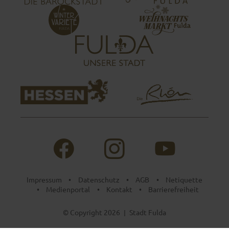
Impressum
Datenschutz
AGB
Netiquette
•
•
•
Medienportal
Kontakt
Barrierefreiheit
•
•
•
© Copyright 2026
Stadt Fulda
|