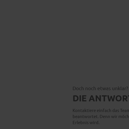
Doch noch etwas unklar?
DIE ANTWOR
h Fulda leicht gelingt,
Kontaktiere einfach das Team
, Firmen-Teams,
beantwortet. Denn wir möcht
t.
Erlebnis wird.