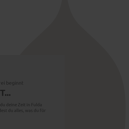
Abenteuer zu erleben. In Fulda gibt es für die ganze
Familie etwas zu entdecken.
Mehr Lust aufs Abenteuer machen lassen
rei beginnt
...
 du deine Zeit in Fulda
est du alles, was du für