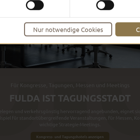
Nur notwendige Cookies
C
Für Kongresse, Tagungen, Messen und Meetings
FULDA IST TAGUNGSSTADT
legen und verkehrsgünstig hervorragend angebunden, eignet sich
eispiel für standortübergreifende Veranstaltungen, für Messen, 
wichtige Strategie-Meetings.
Kongress- und Tagungshotels anzeigen