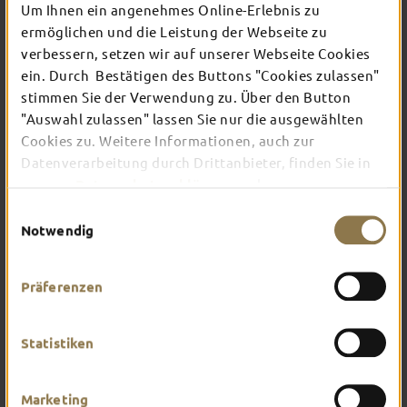
Um Ihnen ein angenehmes Online-Erlebnis zu
ermöglichen und die Leistung der Webseite zu
Für alle, die Hummeln im Hintern haben und sich
verbessern, setzen wir auf unserer Webseite Cookies
auch auf Reisen gerne bewegen, gibt es in Fulda
ein. Durch Bestätigen des Buttons "Cookies zulassen"
zahlreiche Möglichkeiten, das zu tun. Das
stimmen Sie der Verwendung zu. Über den Button
Naherholungsgebiet Fulda-Aue ist wunderbar
"Auswahl zulassen" lassen Sie nur die ausgewählten
geeignet für ausgiebige Spaziergänge oder
Jogging-Runden. Auch Fahrrad-Fans oder
Cookies zu. Weitere Informationen, auch zur
Wasserratten kommen auf ihre Kosten.
Datenverarbeitung durch Drittanbieter, finden Sie in
unserer
Datenschutzerklärung
und unserem
Impressum
.
Einwilligungsauswahl
Notwendig
Präferenzen
Statistiken
Marketing