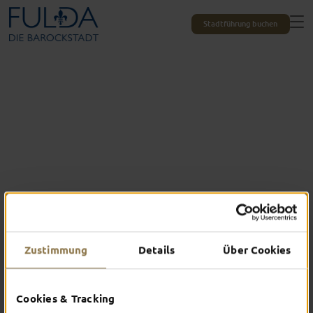
Stadtführung buchen
Immer in Bewegung
Zustimmung
Details
Über Cookies
SPORTLICH
DURCH FULDA
Cookies & Tracking