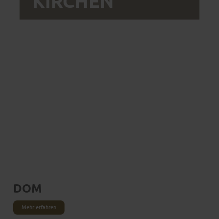
KIRCHEN
Das sind sie in jedem Fall
BEDEUTSAM UND
BEMERKENSWERT
DOM
Mehr erfahren