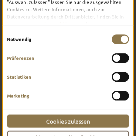
"Auswahl zulassen" lassen Sie nur die ausgewählten
Cookies zu. Weitere Informationen, auch zur
Datenverarbeitung durch Drittanbieter, finden Sie in
unserer
Datenschutzerklärung
und unserem
Impressum
.
Einwilligungsauswahl
Notwendig
Präferenzen
Statistiken
PROPSTEI ST. PETER
Marketing
Mehr erfahren
Cookies zulassen