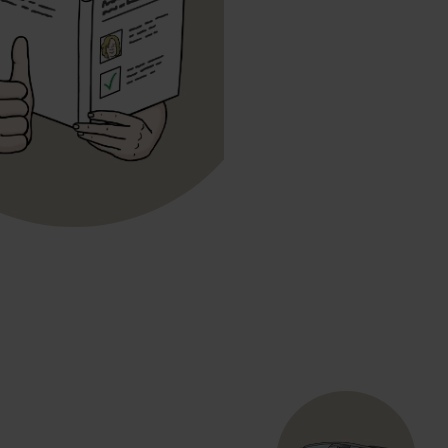
Und zwar hierzu:
So kannst du die Interne
So findest du wichtige I
Die 3 Themen-Bereiche
Auf der Internet-Seite gibt 
Die Namen von den 3 Bereiche
Und zwar auf der linken Sei
Das sind die 3 Themen-Berei