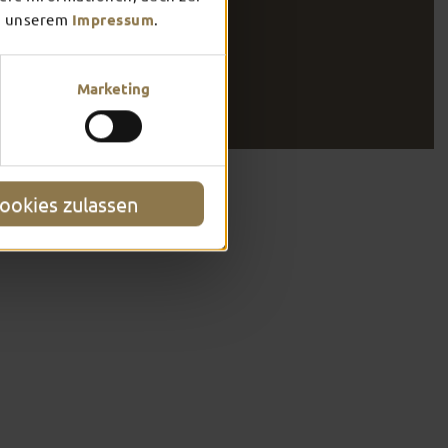
 unserem
Impressum
.
ist man mit dem
Marketing
ookies zulassen
R INTERNET-SEITE
ele Bilder und Texte.
t-Seite sind in Leichter Sprache.
t-Seite sind in schwerer Sprache.
erklärt den Ort Fulda.
a reisen wollen.
ekommst du Hinweise und Tipps.