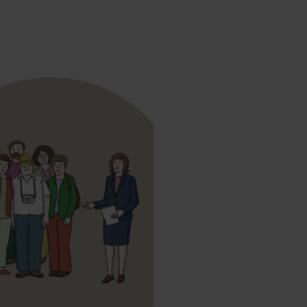
Tourismus bedeutet: Mensch
Die Menschen nennt man dan
Sie reisen zum Beispiel nach 
DU WILLST A
REISEN?
Diese Internet-Seite hilft dir
Das findest du hier:
Übersicht über den Tour
Infos zur Vorbereitung a
Fotos und Texte zu Fuld
Kalender mit Veranstal
Reise-Angebote