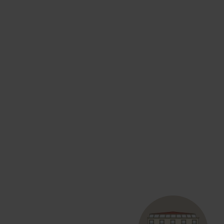
t-Seite gut nutzen.
nfos.
es 3 große Themen-Bereiche.
n findest du oben auf der Internet-Seite.
te neben dem Fulda-Zeichen.
che: