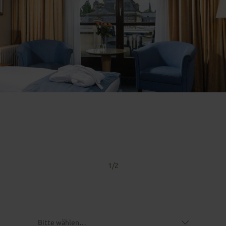
Für Gruppen ab 20 Personen
DEINE GRUPPENANFRAGE
1
/2
Anlass
*