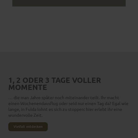
Gemeinsam die Stadt entdecken
SO MACHT'S NOCH
MEHR FREUDE
1, 2 ODER 3 TAGE VOLLER
MOMENTE
… die man Jahre später noch miteinander teilt. Ihr macht
einen Wochenendausflug oder seid nur einen Tag da? Egal wie
lange, in Fulda lohnt es sich zu stoppen: hier erlebt ihr eine
wundervolle Zeit.
Vielfalt entdecken