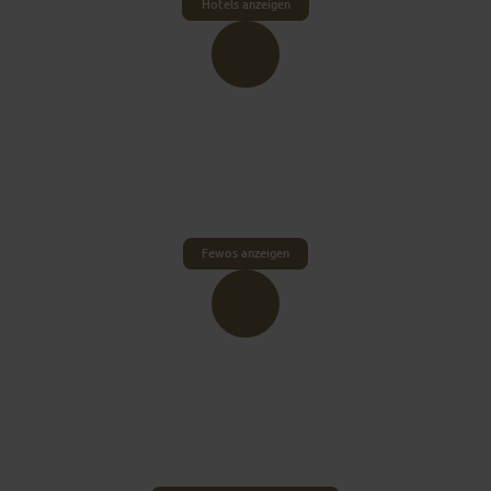
Hotels anzeigen
FEWO & PRIVATZIMMER
Ihr möchtet lieber euer eigenes Reich haben und
euch selbst um eine oder mehrere
Ferienwohnungen kümmern?
Fewos anzeigen
JUGENDHERBERGE
Jugendherbergen sind perfekt auf Gruppen
eingestellt. Die Jugenherberge in Fulda auch –
schaut's euch an.