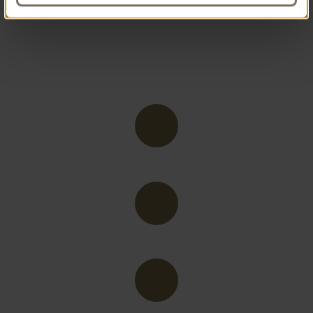
Lasst euch in der Runde ein gutes Essen bei
einem kühlen Getränk schmecken. Tipp:
Reserviert rechtzeitig einen Tisch, damit ihr in
jedem Fall zusammensitzt.
RESTAURANTS
CAFÉS