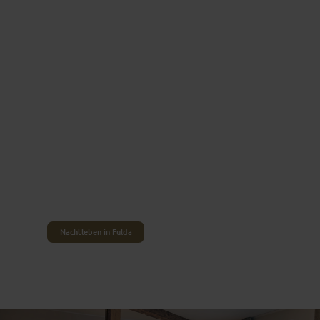
Den Tag Revue passieren lassen
FÜR DEN ABEND SCHON
WAS GEPLANT?
Wer so viel am Tag erlebt, prächtige Bauten
bewundert, die Altstadt entdeckt und eine der
zahlreichen kulturellen Veranstaltungen besucht
hat, will sich am Abend unbedingt noch darüber
austauschen. Kostet daher das Fuldaer Angebot in
den Abend- und Nachtstunden aus, um
gemeinsam einen wunderbaren Tag Revue
passieren zu lassen.
Nachtleben in Fulda