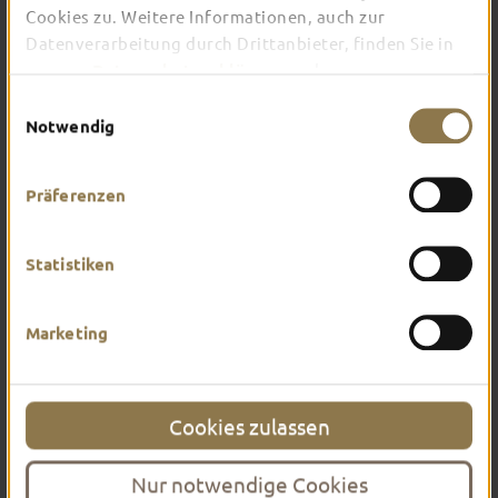
Weitere Wünsche
Cookies zu. Weitere Informationen, auch zur
Datenverarbeitung durch Drittanbieter, finden Sie in
unserer
Datenschutzerklärung
und unserem
Impressum
.
Einwilligungsauswahl
Notwendig
Präferenzen
Weiter
Statistiken
Marketing
Gemeinsam essen gehen
Cookies zulassen
IN GESELLSCHAFT
SCHMECKT'S AM
Nur notwendige Cookies
BESTEN