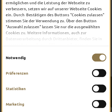
ermöglichen und die Leistung der Webseite zu
GRUPPENFÜHRUNGEN
verbessern, setzen wir auf unserer Webseite Cookies
... in Fulda kannst du einiges entdecken!
ein. Durch Bestätigen des Buttons "Cookies zulassen"
Buche jetzt deine passende Führung für
stimmen Sie der Verwendung zu. Über den Button
deine Gruppe und erfahre noch mehr
"Auswahl zulassen" lassen Sie nur die ausgewählten
über die Barockstadt.
Cookies zu. Weitere Informationen, auch zur
Individuelle Gruppenführungen
Datenverarbeitung durch Drittanbieter, finden Sie in
unserer
Datenschutzerklärung
und unserem
Impressum
.
Einwilligungsauswahl
Notwendig
Präferenzen
DURCH FULDA
Statistiken
PER APP
Marketing