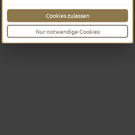
Cookies zulassen
Nur notwendige Cookies
Auf eigene Faust - zu deiner Zeit
INTERAKTIVE
STADTFÜHRUNG PER APP
Mit der interaktiven Stadtführung von doyo – kurz
für
d
iscover
o
n
y
our
o
wn – entdeckst du Fulda
ganz in deinem eigenen Tempo. Zur Auswahl