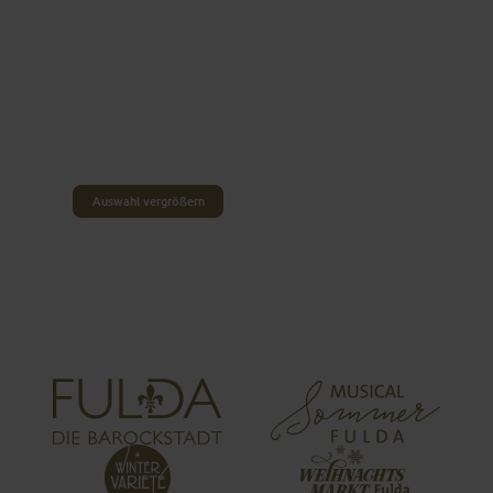
NOCH MEHR AUSWAHL
GEFÄLLIG?
Für alle, die aus einer noch größeren Auswahl an
Stadtführungen wählen möchten, empfiehlt sich
zusätzlich der Blick auf die Angebote unserer
Partnerinnen und Partner aus der Region. Egal für
welche Stadtführung du dich entscheidest: Jede
einzelne offenbart ein Stück liebenswertes Fulda.
Auswahl vergrößern